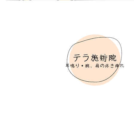
TOP
料金
院長あいさつ
お客様の声
テラ