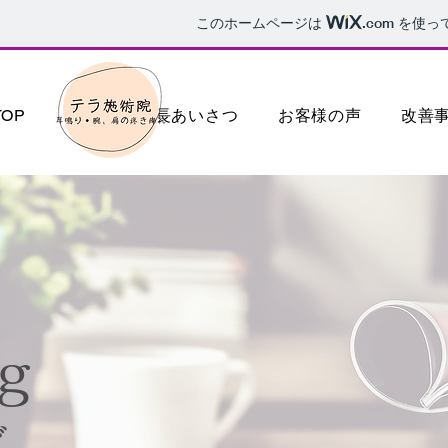
このホームページは
.com
を使っ
TOP
料金
院長あいさつ
お客様の声
改善
og
グ